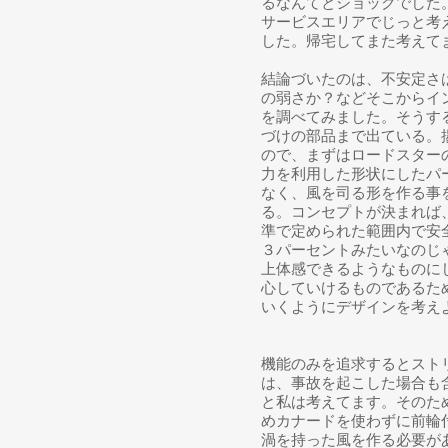
るなんてとショックでした
サービスエリアでじっと考
した。帰宅してまた考えて
結論づいたのは、不安定さ
の弱さか？などそこからイ
を調べてみました。そうす
づけの部品まで出ている。
ので、まずはロードスター
力を利用した形状にしたパ
なく、風を司る形を作る事
る。
コンセプトが決まれば
準で定められた範囲内で安
３パーセントみたいなのじゃ
上体感できるようなものに
心していけるものであるた
いくようにデザインを考え
機能のみを追求するとスト
は、事故を起こした場合も
と私は考えてます。そのた
めカナードを使わずに前輪
渦を持った風を作る必要が