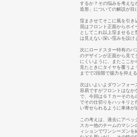
するか？その悩みを考えな
造形」についての解説が目
窪まさせてそこに風を引き
屈はフロント正面からホイ
としてこれ以上窪ませると
は見えない深い窪みを設け
次にロードスター特有のバ
のデザインが正面から見て
にくいように、またここか
見たときにタイヤを覆うよ
までで2段階で揚力を抑え
次はいよいよダウンフォー
容易ですがフロントはなか
で、
今回はＧＴカーそのも
でその仕切りをハッキリと
い寄せられるように車体が
この考えは、過去にアペッ
スカー他のチームのマシン
ィションでワンシーズンを
などを思いだし、その時の