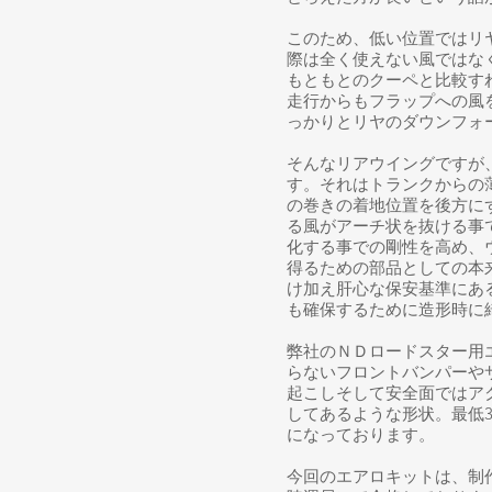
このため、低い位置ではリ
際は全く使えない風ではな
もともとのクーペと比較す
走行からもフラップへの風
っかりとリヤのダウンフォ
そんなリアウイングですが
す。それはトランクからの
の巻きの着地位置を後方に
る風がアーチ状を抜ける事
化する事での剛性を高め、
得るための部品としての本
け加え肝心な保安基準にあ
も確保するために造形時に
弊社のＮＤロードスター用
らないフロントバンパーや
起こしそして安全面ではア
してあるような形状。最低
になっております。​
​今回のエアロキットは、制