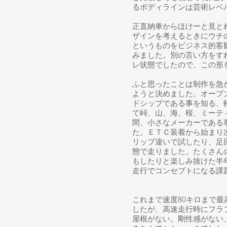
るボディラインは芸術レベ
正直納車からほけーと見と
ザインを考えるときにウチ
というものをビジネス的客
みました。別の言い方をす
レ状態でしたので、この形
ふと思ったことは制作を急
ようと決めました。オープ
ドシップである事を知る、
て峠、山、海、桜、ミーテ
間、小さなメーカーである
た。ＥＴＣ装着から始まり
リップ違いで試したり、足
態で走りました。たくさん
もしたりと楽しみ抜けた半
走行でコンセプトになる課
これまで速度80キロまで
したが、高速走行時にフラ
屋根がない。剛性感がない