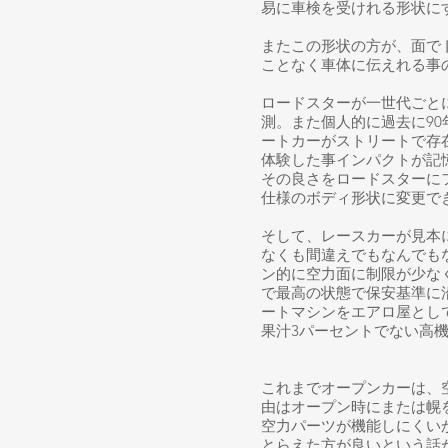
易に車検を受けれる形状に
またこの形状の方が、面で
ことなく車体に伝えれる事
ロードスターが一世代ごと
測。また個人的に過去に9
ートカーがストリートで存
体験した事インパクトが記
その良さをロードスターに
仕様のボディ形状に変更で
そして、レースカーが見本
なくも間違えでもなんでも
ン的に空力面に制限が少な
で最高の状態で保安基準に
ートマシンをエアロ屋とし
果汁3パーセントでない高
これまでオープンカーは、
由はオープン時にまたは幌
空力パーツが機能しにくい
とらえた方が良いという話