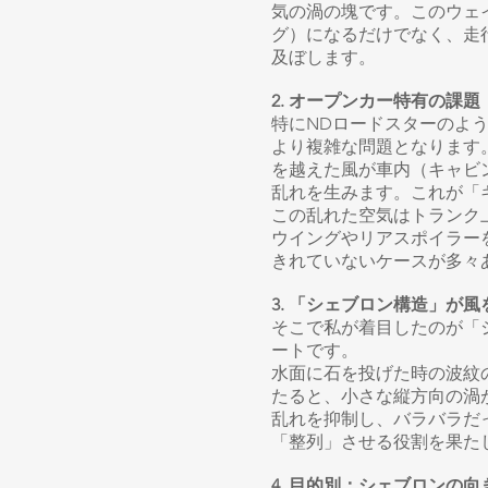
気の渦の塊です。このウェ
グ）になるだけでなく、走
及ぼします。
2. オープンカー特有の課
特にNDロードスターのよ
より複雑な問題となります
を越えた風が車内（キャビ
乱れを生みます。これが「
この乱れた空気はトランク
ウイングやリアスポイラー
きれていないケースが多々
3. 「シェブロン構造」が
そこで私が着目したのが「
ートです。
水面に石を投げた時の波紋
たると、小さな縦方向の渦
乱れを抑制し、バラバラだ
「整列」させる役割を果た
4. 目的別：シェブロンの