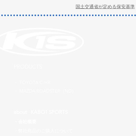
​国土交通省が定める保安基準
​PRODUCTS
​・
TOYOTA C-HR
​・ MAZDA ROADSTER（ND）
about ​KABO1 SPORTS
・
会社概要
​・弊社商品のご購入について