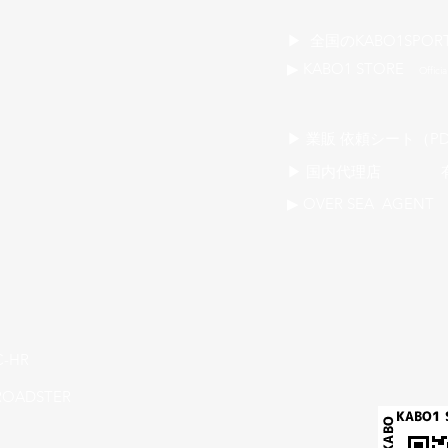
​▶ 全国のKABO1SPOR
▶ KABO1 STORE
Officia
​▶ 業販 依頼シート（PD
▶ 国内代理店 有限会社
▶ OVER SEA AGENT 
C-HR
ROADSTER