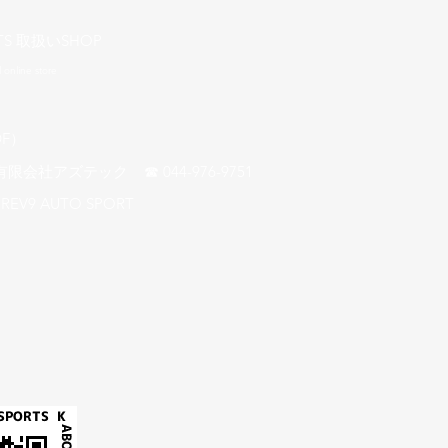
TS 取扱いSHOP
l online store
F）​
アズテック ☎ 044-976-9751
REV9 AUTO SPORT