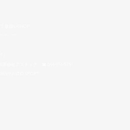
TS 取扱いSHOP
l online store
F）​
アズテック ☎ 044-976-9751
REV9 AUTO SPORT