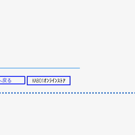
へ戻る
KABO1ｵﾝﾗｲﾝｽﾄｱ