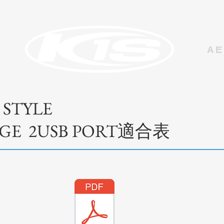
AE
 STYLE
RGE 2USB PORT適合表