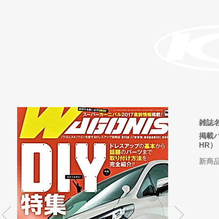
雑誌名
掲載
H
​新