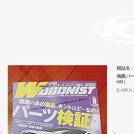
雑誌名：
掲載パ
HR
​C-H