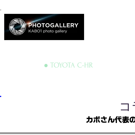
● TOYOTA C-HR
​
カボさん代表の