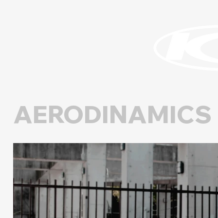
​AERODINAMICS